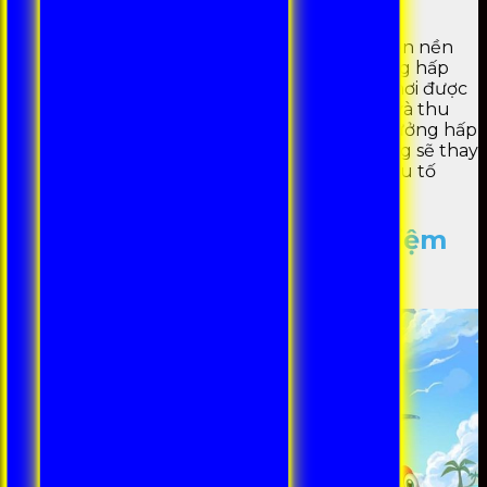
Bắn cá 99ok
là trò chơi cờ bạc online dựa trên nền
tảng
99ok
này, tạo ra một môi trường vô cùng hấp
dẫn và mong đợi. Trong trò chơi này, người chơi được
mời gọi vào hành trình bắn cá, tiêu diệt boss và thu
thập điểm số nhằm giành về những phần thưởng hấp
dẫn. Tuy nhiên, các loại cá và loại phần thưởng sẽ thay
đổi dựa theo chủ đề của trò chơi cùng các yếu tố
khác.
Lý do nên tham gia trải nghiệm
Bắn cá 99ok