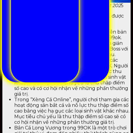
Điểm mặt một số game bắn cá 99Ok hot nhất 202
5
Dưới đây là list những phiên bản bắn cá 99OK được
nhiều người chơi ưa chuộng và đánh giá cao:
Bắn Cá Thần Tài là một trong những phiên bản
mà nhiều người chơi ưa thích nhất trên 99ok.
Trò chơi sẽ có một chuỗi các level từ đơn giản
đến phức tạp, đi theo sẽ là các loại cá và Boss với
kích thước cùng giá trị điểm số khác nhau.
Bắn Cá H 5 cũng có chung cách chơi với các
phiên bản khác của trò chơi bắn cá 99OK. Người
chơi sẽ tham gia vào việc bắn cá và nỗ lực thu
thập điểm số bằng cách hạ gục các loại sinh vật
khác nhau. Mục tiêu chủ yếu là thu thập điểm
số cao và có cơ hội nhận về những phần thưởng
giá trị.
Trong “Xèng Cá Online”, người chơi tham gia các
hoạt động săn bắt cá và nỗ lực thu thập điểm số
cao bằng việc hạ gục các loại sinh vật khác nhau.
Mục tiêu chủ yếu là thu thập điểm số cao sẽ có
cơ hội nhận về những phần thưởng giá trị.
Bắn Cá Long Vương trong 99OK là một trò chơi