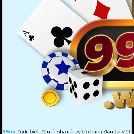
99ok
được biết đến là nhà cái uy tín hàng đầu tại Việt