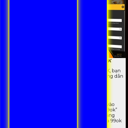
Chi tiết cách tạo tài khoản tham gia tại 99OK
Để đăng ký tài khoản cá độ bóng đá trên 99OK, bạn
chỉ cần làm vài bước đơn giản. Dưới đây là hướng dẫn
đăng ký 99OK mà chúng tôi muốn cung cấp
Truy cập trang web
Bước trước tiên để
đăng ký 99ok
là truy cập vào
trang web của nhà cái. Bạn có thể tìm kiếm “99ok”
trên google hoặc nhập vào đường URL của trang
web. Sau khi truy cập, màn hình trang chủ của 99ok
sẽ mở ra.