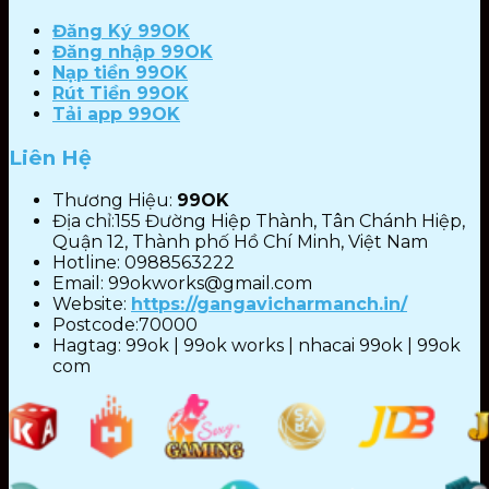
Đăng Ký 99OK
Đăng nhập 99OK
Nạp tiền 99OK
Rút Tiền 99OK
Tải app 99OK
Liên Hệ
Thương Hiệu:
99OK
Địa chỉ:155 Đường Hiệp Thành, Tân Chánh Hiệp,
Quận 12, Thành phố Hồ Chí Minh, Việt Nam
Hotline: 0988563222
Email:
99okworks@gmail.com
Website:
https://gangavicharmanch.in/
Postcode:70000
Hagtag: 99ok | 99ok works | nhacai 99ok | 99ok
com