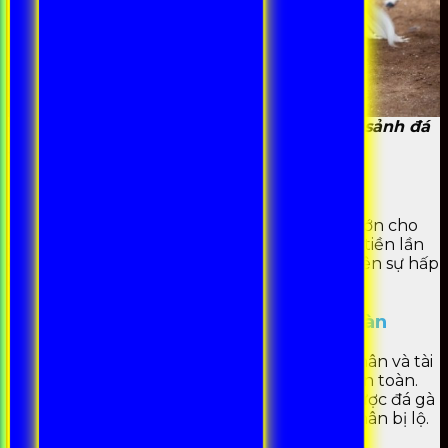
99OK triển khai đa dạng các kiểu cược tại sảnh đá
gà
Nhiều chương trình khuyến mãi
Nhà cái liên tục triển khai các sự kiện ưu đãi lớn cho
sảnh đá gà 9OK. Điển hình như Thưởng nạp tiền lần
đầu tiên, Thưởng hoàn trả cược, nhằm tạo nên sự hấp
dẫn cho trải nghiệm đặt cược của người chơi.
Bảo mật thông tin khách hàng an toàn
Nhà cái 99OK cam kết bảo vệ thông tin cá nhân và tài
khoản của người chơi một cách bảo mật và an toàn.
Người chơi hoàn toàn an tâm tham gia đặt cược đá gà
mà không lo ngại đến vấn đề thông tin cá nhân bị lộ.