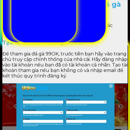
Hướng dẫn tham gia sảnh đá gà
99OK nhanh chóng
Để tham gia
đá gà 99OK
, bạn hãy làm theo các
hướng dẫn dưới đây của 99ok.works:
Tạo tài khoản tham gia 99ok
Để tham gia đá gà 99OK, trước tiên bạn hãy vào trang
chủ truy cập chính thống của nhà cái. Hãy đăng nhập
vào tài khoản nếu bạn đã có tài khoản cá nhân. Tạo tài
khoản tham gia nếu bạn không có và nhập email để
kết thúc quy trình đăng ký.