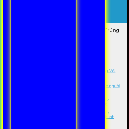
BLOG
Đăng Nhập
Đăng Ký
Home
-
Đá Gà 99OK – Kinh Nghiệm Đánh Là Trúng
Với Chiến Kê Đẳng Cấp
Table of Contents
Đá Gà 99OK – Kinh Nghiệm Đánh Là Trúng Với
Chiến Kê Đẳng Cấp
Tìm hiểu về sảnh Đá Gà 99OK
Lý do khiến đá gà 99OK thu hút đông đảo người
tham gia
Đa dạng các trận đấu hấp dẫn
Chất lượng sảnh đá gà 99OK đẳng cấp
Hệ thống cá cược đá gà 99ok đơn giản
Nhiều chương trình khuyến mãi
Bảo mật thông tin khách hàng an toàn
Hướng dẫn tham gia sảnh đá gà 99OK nhanh
chóng
Tạo tài khoản tham gia 99ok