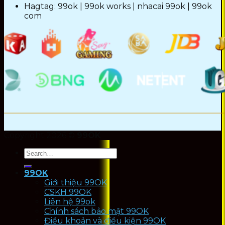
Hagtag: 99ok | 99ok works | nhacai 99ok | 99ok
com
Copyright 2026 ©
99OK
99OK
Giới thiệu 99OK
CSKH 99OK
Liên hệ 99ok
Chính sách bảo mật 99OK
Điều khoản và điều kiện 99OK