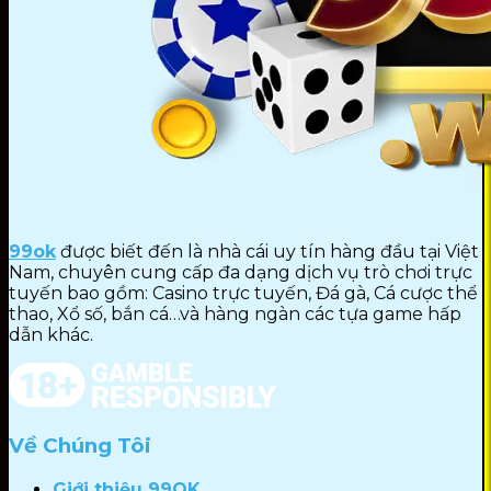
99ok
được biết đến là nhà cái uy tín hàng đầu tại Việt
Nam, chuyên cung cấp đa dạng dịch vụ trò chơi trực
tuyến bao gồm: Casino trực tuyến, Đá gà, Cá cược thể
thao, Xổ số, bắn cá…và hàng ngàn các tựa game hấp
dẫn khác.
Về Chúng Tôi
Giới thiệu 99OK