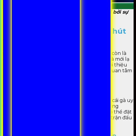
Sảnh đá gà 99OK thu hút nhiều người chơi bởi sự
kịch tính
Lý do khiến đá gà 99OK thu hút
đông đảo người tham gia
Đá gà 99OK
không chỉ là một trò giải trí, mà còn là
một sân chơi cung cấp trải nghiệm độc đáo và mới lạ
đối với người chơi. Dưới đây, 99ok works sẽ giới thiệu
vài lý do mà sân chơi đá gà lôi cuốn được sự quan tâm
của đông đảo người chơi:
Đa dạng các trận đấu hấp dẫn
Nhà cái có đa dạng các trận đá gà tại các nhà cái gà uy
tín nhất tại Sv388, S128, Trực Tiếp Thomo, cùng
nhiều đấu trường gà chọi khác. Người chơi có thể đặt
cược trận đấu yêu thích mọi lúc và thời gian trận đấu
được diễn liên tục 24/7.
Chất lượng sảnh đá gà 99OK đẳng cấp