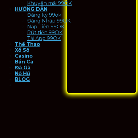
Khuyến mãi 99OK
HƯỚNG DẪN
Đăng ký 99ok
Đăng Nhập 99OK
Nạp Tiền 99OK
Rút tiền 99OK
Tải App 99OK
Thể Thao
Xổ Số
Casino
Bắn Cá
Đá Gà
Nổ Hũ
BLOG