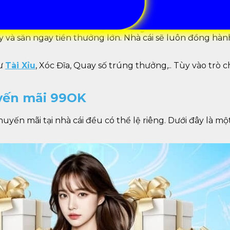
i 99OK còn có nhiều mini game tặng tiền nhanh dành ri
 và săn ngay tiền thưởng lớn. Nhà cái sẽ luôn đồng hà
hư
Tài Xỉu
, Xóc Đĩa, Quay số trúng thưởng,.. Tùy vào trò c
yến mãi 99OK
uyến mãi tại nhà cái đều có thể lệ riêng. Dưới đây là mộ