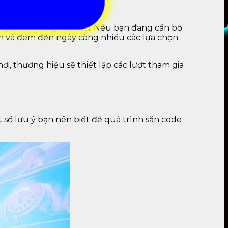
êng cho những hội viên. Nếu bạn đang cần bổ
nh và đem đến ngày càng nhiều các lựa chọn
hơi, thương hiệu sẽ thiết lập các lượt tham gia
t số lưu ý bạn nên biết để quá trình săn code