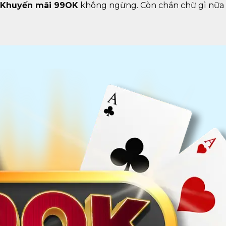
Khuyến mãi 99OK
không ngừng. Còn chần chừ gì nữa 