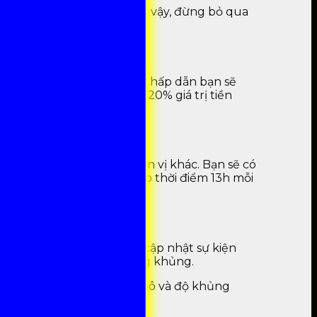
thắng đầu tay hấp dẫn. Vì vậy, đừng bỏ qua
 15.000.000 Đồng. Có 3 game hấp dẫn bạn sẽ
c tiền thưởng 50 cho đến 20% giá trị tiền
o nếu so sánh với nhiều đơn vị khác. Bạn sẽ có
ả thưởng cho người chơi vào thời điểm 13h mỗi
u hiểu nhu cầu đó, 99OK đã cập nhật sự kiện
tiền thưởng rinh về sẽ càng khủng.
sân chơi đều mở rộng quy mô và độ khủng