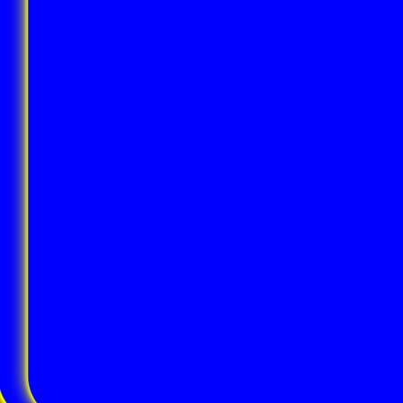
Đăng ký 99ok tặng 99k – Nhận ưu đãi cực hấp dẫn ngay hôm
Bạn đang tìm kiếm một sân chơi giải trí trực tuyến vừa u