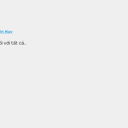
ện Nay
ới tất cả...