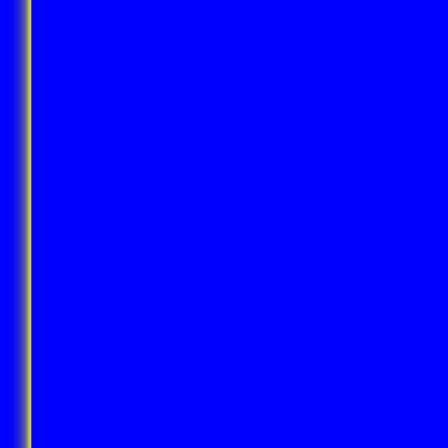
Tìm Hiểu nhóm kéo Baccarat AU88 Và Lợi Ích Nổi Bật Của 
Đối với những tín đồ của cá cược, nhóm kéo Baccarat A