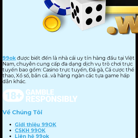
99ok
được biết đến là nhà cái uy tín hàng đầu tại Việt
Nam, chuyên cung cấp đa dạng dịch vụ trò chơi trực
tuyến bao gồm: Casino trực tuyến, Đá gà, Cá cược thể
thao, Xổ số, bắn cá…và hàng ngàn các tựa game hấp
dẫn khác.
Về Chúng Tôi
Giới thiệu 99OK
CSKH 99OK
Liên hệ 99ok