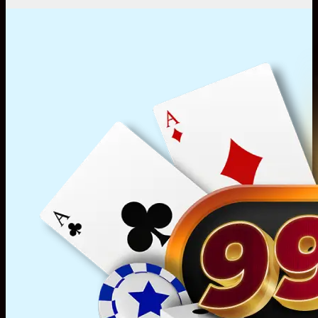
và
99ok
Đă
cách
–
ký
chơi
Trải
99o
tại
nghiệm
tặn
99OK
game
99k
thú
–
vị
Nh
và
ưu
hấp
đãi
dẫn
cực
hấp
dẫn
nga
hô
nay