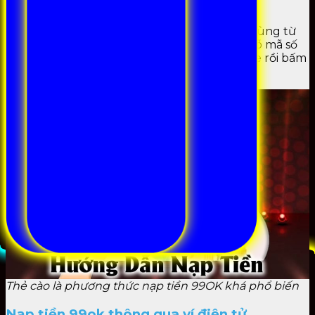
Nạp tiền 99OK bằng thẻ cào di động
Đây là phương thức phổ biến, khá được tin dùng từ
cộng đồng
game
thủ trẻ tuổi. Bạn chỉ cần gõ mã số
thẻ nạp cùng số seri ở ô yêu cầu trên website rồi bấm
thanh toán.
Thẻ cào là phương thức nạp tiền 99OK khá phổ biến
Nạp tiền 99ok thông qua ví điện tử