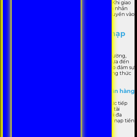
sẽ xử lý giao dịch và phản hồi trong vài phút. Khi giao
dịch thành công, thành viên sẽ nhận được tin nhắn
xác nhận từ nhà cái và số tiền nạp sẽ được chuyển vào
tài khoản để có thể tham gia các trò chơi.
Tổng hợp các phương thức nạp
tiền 99OK thuận tiện
Để thoả mãn thị hiếu và sự thay đổi của thị trường,
nạp tiền 99Ok không ngừng hoàn thiện và đưa đến
những trải nghiệm chất lượng nhất nhằm bảo đảm sự
hài lòng của người chơi. Dưới đây là các phương thức
nạp tiền vào tài khoản đa dạng như sau:
Nạp tiền 99ok qua chuyển khoản ngân hàng
Bạn có thể thực hiện giao dịch ngân hàng trực tiếp
thông qua phương thức chuyển khoản sang tài
khoản ngân hàng cá nhân. Nhà cái liên kết với đa
dạng ngân hàng khác nhau, hỗ trợ quy trình nạp tiền
99OK diễn ra thuận tiện và dễ dàng.