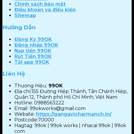
Chính sách bảo mật
Điều khoản và điều kiện
Sitemap
Hường Dẫn
Đăng Ký 99OK
Đăng nhập 99OK
Nạp tiền 99OK
Rút Tiền 99OK
Tải app 99OK
Liên Hệ
Thương Hiệu:
99OK
Địa chỉ:155 Đường Hiệp Thành, Tân Chánh Hiệp,
Quận 12, Thành phố Hồ Chí Minh, Việt Nam
Hotline: 0988563222
Email:
99okworks@gmail.com
Website:
https://gangavicharmanch.in/
Postcode:70000
Hagtag: 99ok | 99ok works | nhacai 99ok | 99ok
com