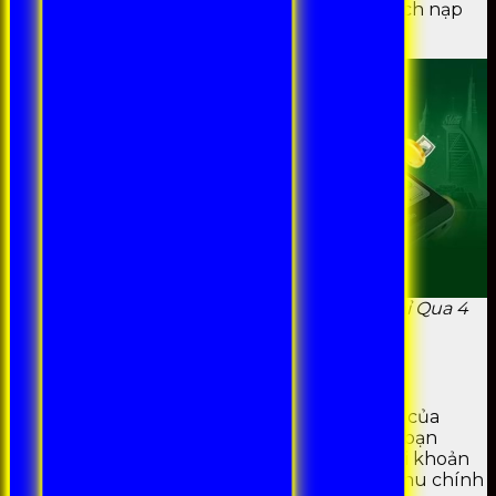
dễ dàng. Dưới đây là vài chỉ dẫn sơ lược về cách nạp
tiền 99OK chi tiết:
Hướng Dẫn Nạp Tiền 99OK Nhanh Chóng Chỉ Qua 4
Bước Cơ Bản
Bước 1: Mở tài khoản và đăng nhập
Trước tiên, bạn hãy đăng nhập vào tài khoản của
mình trên trang web của nhà cái 99Ok. Nếu bạn
không có tài khoản, hãy tiến hành mở một tài khoản
mới bằng cách bấm vào ô “Đăng ký” trên menu chính