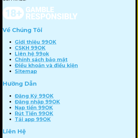
Về Chúng Tôi
Giới thiệu 99OK
CSKH 99OK
Liên hệ 99ok
Chính sách bảo mật
Điều khoản và điều kiện
Sitemap
Hường Dẫn
Đăng Ký 99OK
Đăng nhập 99OK
Nạp tiền 99OK
Rút Tiền 99OK
Tải app 99OK
Liên Hệ