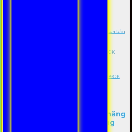
Table of Contents
Giới thiệu cách chơi và tính năng đặc biệt của bắn
cá thần rồng
Cách chơi bắn cá thần rồng
Tính năng đặc biệt
Ưu điểm nổi bật của bắn cá thần rồng 99OK
Đồ họa sắc nét và âm thanh sống động
Giao diện người dùng dễ sử dụng
Nhiều chế độ chơi và thử thách
Cập nhật thường xuyên
Lợi ích khi tham gia bắn cá rồng thần tại 99OK
Giải trí tuyệt vời
Cơ hội nhận thưởng lớn
Phát triển kỹ năng và chiến thuật
Giao lưu và kết bạn
Lời kết
Giới thiệu cách chơi và tính năng
đặc biệt của bắn cá thần rồng