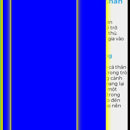
Ưu điểm nổi bật của bắn cá thần
rồng 99OK
bắn cá thần rồng không chỉ là một trò chơi đơn
thuần mà còn sở hữu nhiều ưu điểm khiến nó trở
thành sự lựa chọn hàng đầu của nhiều game thủ.
Dưới đây là một số lý do tại sao bạn nên tham gia vào
trò chơi này.
Đồ họa sắc nét và âm thanh sống động
Một trong những điểm mạnh nổi bật của bắn cá thần
rồng chính là đồ họa đẹp mắt. Các hình ảnh trong trò
chơi được thiết kế tinh tế, các loài cá và khung cảnh
dưới đại dương được tái hiện rất sống động, mang lại
cảm giác như bạn đang thực sự tham gia vào một
cuộc săn cá trong lòng đại dương. Âm thanh trong
game cũng rất cuốn hút, từ tiếng sóng vỗ cho đến
âm thanh của súng bắn cá, tất cả đều giúp tạo nên
một không gian chơi game tuyệt vời.
Giao diện người dùng dễ sử dụng