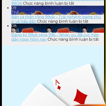
Của
Cách
ở
99ok
99OK
Chức năng bình luận bị tắt
Nhóm
chơi
Kèo
–
09
Kéo
thắng
châu
Khám
Th3
lớn
âu
phá
Bắn cá thần rồng 99ok – Trải nghiệm game thú
–
cách
ở
vị và hấp dẫn
Chức năng bình luận bị tắt
Hướng
chọn
Bắn
08
dẫn
kèo
cá
Th3
chi
chuẩn
thần
Đăng ký 99ok tặng 99k – Nhận ưu đãi cực hấp
tiết
nhất
rồng
ở
dẫn ngay hôm nay
Chức năng bình luận bị tắt
và
99ok
Đă
cách
–
ký
chơi
Trải
99o
tại
nghiệm
tặn
99OK
game
99k
thú
–
vị
Nh
và
ưu
hấp
đãi
dẫn
cực
hấp
dẫn
nga
hô