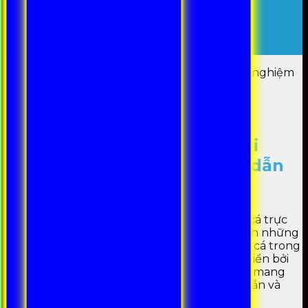
BLOG
Đăng Nhập
Đăng Ký
Home
-
BLOG
-
Bắn cá thần rồng 99ok – Trải nghiệm
game thú vị và hấp dẫn
BLOG
Bắn cá thần rồng 99ok – Trải
nghiệm game thú vị và hấp dẫn
Posted on
09/03/2025
09/03/2025
by
99OK
Bắn cá thần rồng 99ok
là một trò chơi bắn cá trực
tuyến thú vị, nơi người chơi sẽ hóa thân thành những
thợ săn cá, sử dụng súng để tiêu diệt các loại cá trong
đại dương. Đặc biệt, trò chơi này được phát triển bởi
99OK
, một nhà phát triển game nổi tiếng, và mang
đến một trải nghiệm chơi game cực kỳ hấp dẫn và
độc đáo.