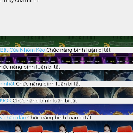
ận may của mình!
ở
i Bật Của Nhóm Kéo
Chức năng bình luận bị tắt
Tìm
Hiểu
ở
nhóm
hức năng bình luận bị tắt
Tài
kéo
xỉu
Baccarat
online
ở
AU88
n nhất
Chức năng bình luận bị tắt
68
Kèo
Và
game
châu
Lợi
bài
ở
á
Ích
 99OK
Chức năng bình luận bị tắt
–
Kèo
99ok
Nổi
Cách
châu
–
Bật
chơi
âu
Khám
ở
Của
 và hấp dẫn
Chức năng bình luận bị tắt
thắng
–
phá
Bắn
Nhóm
lớn
Hướng
cách
cá
Kéo