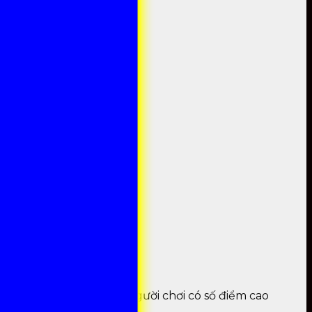
nh kết quả thắng thua. Người chơi có số điểm cao
t cược ban đầu.