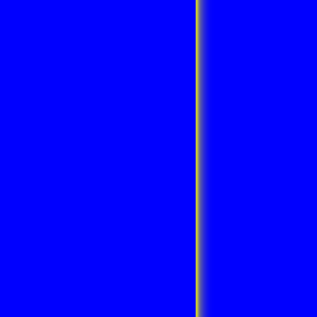
g không giới hạn
thưởng không giới hạn
hí hấp dẫn nhất hiện nay. Đến với trò chơi, bạn không 
ách chơi dễ thắng, hãy cùng theo dõi bài viết dưới đây 