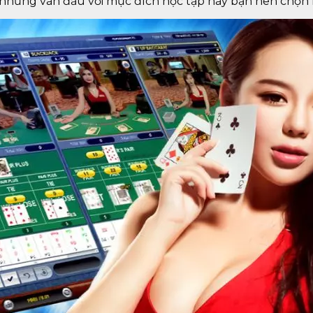
 những ván đấu với mục đích học tập này bạn nên chọn mứ