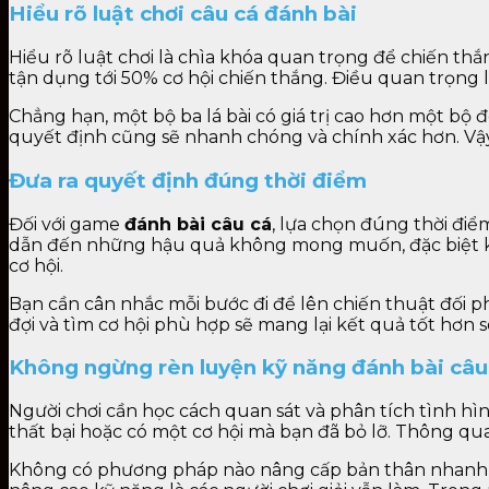
Hiểu rõ luật chơi câu cá đánh bài
Hiểu rõ luật chơi là chìa khóa quan trọng để chiến thắ
tận dụng tới 50% cơ hội chiến thắng. Điều quan trọng 
Chẳng hạn, một bộ ba lá bài có giá trị cao hơn một bộ đôi
quyết định cũng sẽ nhanh chóng và chính xác hơn. Vậy 
Đưa ra quyết định đúng thời điểm
Đối với game
đánh bài câu cá
, lựa chọn đúng thời điể
dẫn đến những hậu quả không mong muốn, đặc biệt khi t
cơ hội.
Bạn cần cân nhắc mỗi bước đi để lên chiến thuật đối phó 
đợi và tìm cơ hội phù hợp sẽ mang lại kết quả tốt hơn s
Không ngừng rèn luyện kỹ năng đánh bài câu
Người chơi cần học cách quan sát và phân tích tình hì
thất bại hoặc có một cơ hội mà bạn đã bỏ lỡ. Thông qua
Không có phương pháp nào nâng cấp bản thân nhanh hơ