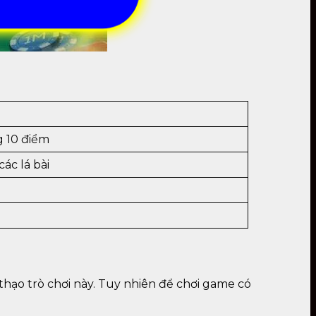
g 10 điểm
các lá bài
 thạo trò chơi này. Tuy nhiên để chơi game có