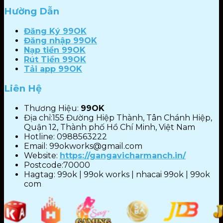
Hường Dẫn
Đăng Ký 99OK
Đăng nhập 99OK
Nạp tiền 99OK
Rút Tiền 99OK
Tải app 99OK
Liên Hệ
Thương Hiệu:
99OK
Địa chỉ:155 Đường Hiệp Thành, Tân Chánh Hiệp,
Quận 12, Thành phố Hồ Chí Minh, Việt Nam
Hotline: 0988563222
Email:
99okworks@gmail.com
Website:
https://gangavicharmanch.in/
Postcode:70000
Hagtag: 99ok | 99ok works | nhacai 99ok | 99ok
com