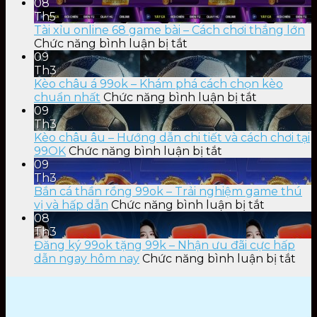
Tìm
08
Hiểu
Th5
nhóm
Tài xỉu online 68 game bài – Cách chơi thắng lớn
kéo
ở
Chức năng bình luận bị tắt
Baccarat
Tài
09
AU88
xỉu
Th3
Và
online
Kèo châu á 99ok – Khám phá cách chọn kèo
Lợi
68
ở
chuẩn nhất
Chức năng bình luận bị tắt
Ích
game
Kèo
09
Nổi
bài
châu
Th3
Bật
–
á
Kèo châu âu – Hướng dẫn chi tiết và cách chơi tại
Của
Cách
ở
99ok
99OK
Chức năng bình luận bị tắt
Nhóm
chơi
Kèo
–
09
Kéo
thắng
châu
Khám
Th3
lớn
âu
phá
Bắn cá thần rồng 99ok – Trải nghiệm game thú
–
cách
ở
vị và hấp dẫn
Chức năng bình luận bị tắt
Hướng
chọn
Bắn
08
dẫn
kèo
cá
Th3
chi
chuẩn
thần
Đăng ký 99ok tặng 99k – Nhận ưu đãi cực hấp
tiết
nhất
rồng
ở
dẫn ngay hôm nay
Chức năng bình luận bị tắt
và
99ok
Đă
cách
–
ký
chơi
Trải
99o
tại
nghiệm
tặn