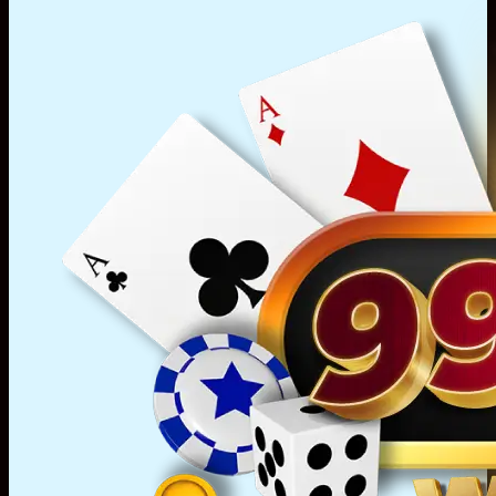
99OK
game
99k
thú
–
vị
Nh
và
ưu
hấp
đãi
dẫn
cực
hấp
dẫn
nga
hô
nay