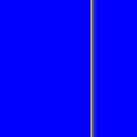
c Hấp Dẫn
 Cực Hấp Dẫn
thị trường casino trực tuyến tại Việt Nam. Tựa game này
hấp dẫn. Hãy cùng khám phá kinh nghiệm để luôn dành