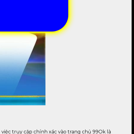
việc truy cập chính xác vào trang chủ 99Ok là