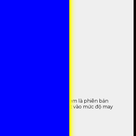
er. Trò chơi này có thể được xem là phiên bản
 chiến thuật mà còn phụ thuộc vào mức độ may