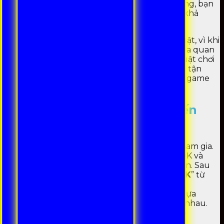
nhất. Luật chơi đơn giản, nhưng để chiến thắng, bạn
cần phải có chiến thuật linh hoạt, tư duy tốt, khả
năng xếp bài một cách thông minh.
Bạn sẽ phải đối mặt với sự may mắn, chiến thuật, vì khi
có bài xấu, việc tư duy chiến thuật là chìa khóa quan
trọng để đảm bảo chiến thắng. Việc hiểu rõ luật chơi
với áp dụng chiến thuật linh hoạt sẽ giúp bạn tận
hưởng trọn vẹn niềm vui trên nền tảng cổng game
này.
Hướng dẫn tham gia chơi Tiến
lên miền Nam 99OK 99OK
Bước 1: Đăng nhập, tìm game bạn cần tham gia.
Truy cập trang web hoặc ứng dụng 99OK và
đăng nhập vào tài khoản cá nhân của bạn. Sau
đó, chọn mục “
Tiến lên miền Nam 99OK
” từ
danh sách các trò chơi.
Bước 2: Lựa chọn bàn cược: Sau khi vào tựa
game, bạn sẽ thấy nhiều bàn cược khác nhau.
Chọn bàn cược phù hợp với mức độ kinh
nghiệm, ngân sách cá cược của bạn.