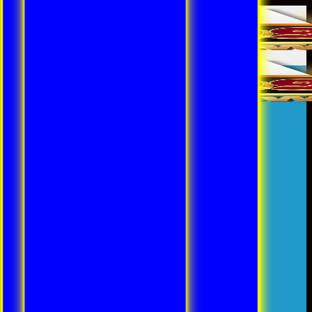
Skip
to
content
99OK
Giới thiệu 99OK
CSKH 99OK
Liên hệ 99ok
Chính sách bảo mật 99OK
Điều khoản và điều kiện 99OK
Đăng Ký
Khuyến mãi 99OK
Đăng Nhập
HƯỚNG DẪN
Đăng ký 99ok
Đăng Nhập 99OK
Nạp Tiền 99OK
Rút tiền 99OK
Tải App 99OK
Thể Thao
Xổ Số
Casino
Bắn Cá
Đá Gà
Nổ Hũ