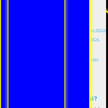
Table of Contents
Tiến lên miền Nam 99OK là gì?
Luật chơi Tiến lên miền Nam 99OK
Hướng dẫn tham gia chơi Tiến lên miền Nam 99OK
99OK
Ưu điểm khi tham gia Tiến lên miền Nam 99OK
Đối diện với sự hấp dẫn từ đổi thưởng lớn
Lối chơi đơn giản
Tính giải trí cao
Thích ứng với mọi đối tượng
Một số kinh nghiệm khi tham gia Tiến lên miền
Nam 99OK
Nhớ bài đối thủ
Đánh bài theo thứ tự thấp đến cao
Mẹo khi có bài đặc biệt
Tư duy chiến thuật
An toàn, cẩn trọng
Kết luận
Tiến lên miền Nam 99OK là gì?