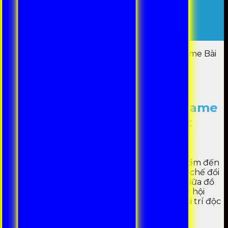
BLOG
Đăng Nhập
Đăng Ký
Home
-
BLOG
-
Tiến lên miền Nam 99OK – Game Bài
Đổi Thưởng Ăn Tiền Thật
BLOG
Tiến lên miền Nam 99OK – Game
Bài Đổi Thưởng Ăn Tiền Thật
Posted on
08/03/2025
08/03/2025
by
99OK
Tiến lên miền Nam 99OK
đang trở thành điểm đến
lý tưởng cho những ai đam mê trò chơi với cơ chế đổi
thưởng hấp dẫn. Nhờ vào sự kết hợp tinh tế giữa đồ
họa sống động, giao diện hiện đại. Cùng với cơ hội
nhận thưởng lớn, tạo nên một trải nghiệm giải trí độc
đáo, chất lượng tại
99ok com