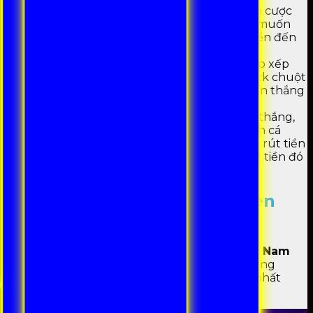
Bước 3: Mua vào bàn cược. Nhấn vào bàn cược
mong muốn và chọn mức cược mà bạn muốn
mua vào. Xác nhận và bạn sẽ được chuyển đến
bàn cược.
Bước 4: Bắt đầu tham gia. Nhận bài và sắp xếp
chúng sao cho phù hợp với luật chơi. Click chuột
để thực hiện các nước đi và cố gắng chiến thắng
bằng cách ăn bài đối thủ hoặc về nhất.
Bước 5: Rút tiền thưởng. Nếu bạn chiến thắng,
tiền thưởng được cộng dồn vào tài khoản cá
nhân của bạn. Lúc này, người chơi có thể rút tiền
thưởng của bạn về ngân hàng hay dùng tiền đó
để chơi tiếp.
Ưu điểm khi tham gia Tiến lên
miền Nam 99OK
Những ưu điểm dưới đây giúp
Tiến lên miền Nam
99OK
khẳng định vị thế của mình. Là một trong
những tựa game đánh bài hấp dẫn, đa dạng nhất
trên thị trường hiện nay.