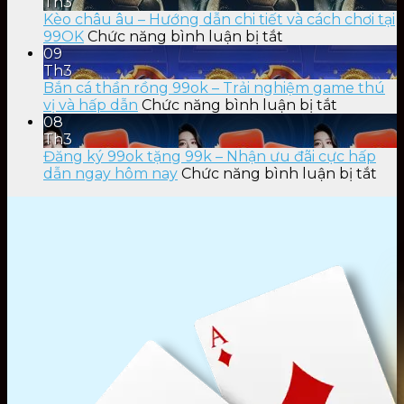
Nổi
bài
châu
Th3
Bật
–
á
Kèo châu âu – Hướng dẫn chi tiết và cách chơi tại
Của
Cách
ở
99ok
99OK
Chức năng bình luận bị tắt
Nhóm
chơi
Kèo
–
09
Kéo
thắng
châu
Khám
Th3
lớn
âu
phá
Bắn cá thần rồng 99ok – Trải nghiệm game thú
–
cách
ở
vị và hấp dẫn
Chức năng bình luận bị tắt
Hướng
chọn
Bắn
08
dẫn
kèo
cá
Th3
chi
chuẩn
thần
Đăng ký 99ok tặng 99k – Nhận ưu đãi cực hấp
tiết
nhất
rồng
ở
dẫn ngay hôm nay
Chức năng bình luận bị tắt
và
99ok
Đă
cách
–
ký
chơi
Trải
99o
tại
nghiệm
tặn
99OK
game
99k
thú
–
vị
Nh
và
ưu
hấp
đãi
dẫn
cực
hấp
dẫn
nga