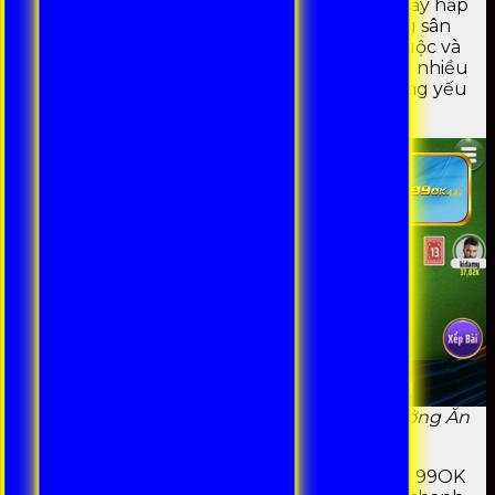
Tiến lên miền Nam 99OK,
một trò chơi bài đầy hấp
dẫn, đã trở thành một phần quan trọng trong sân
chơi giải trí của thành viên 99OK. Sự quen thuộc và
đơn giản trong lối chơi của trò này đã thu hút nhiều
game thủ. Cổng game đã tận dụng thành công yếu
tố này để tạo nên môi trường giải trí độc đáo.
Tiến lên miền Nam 99OK – Game Bài Đổi Thưởng Ăn
Tiền Thật
Dù sử dụng bộ bài 52 lá truyền thống, nhưng 99OK